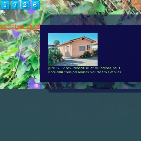
compteur de visite html
Aller
au
contenu
gite F2 32 m2 Climatisé, et au calme, peut
accueillir trois personnes, validé trois étoiles