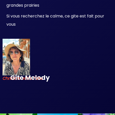
grandes prairies
Si vous recherchez le calme, ce gite est fait pour
vous
Gite Melody
Christine votre hôte